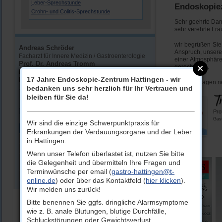
Leber-Sprechstunde
Endoskopie
Crohn- und Colitis-Sprechstunde
Sehr geehrte Da
sehr verehrte Fra
wir begrüßen Sie
Andreas Schröder
Anspruch, unsere
Facharzt für Innere Medizin / Gastroenterologie
einer Atmosphäre 
Prof. Dr. Andreas Tromm
gerecht wird.
Facharzt für Innere Medizin / Gastroenterologie /
17 Jahre Endoskopie-Zentrum Hattingen - wir
Proktologie / Ernährungsmedizin
Für Ihre Fragen 
bedanken uns sehr herzlich für Ihr Vertrauen und
0 23 24 / 502-5205
bleiben für Sie da!
gastro-hattingen@t-online.de
Pro
Gast
Wir sind die einzige Schwerpunktpraxis für
Sprechstundenzeiten
Erkrankungen der Verdauungsorgane und der Leber
Montag, Dienstag:
07:30 Uhr bis 16:00 Uhr
in Hattingen.
Mittwoch:
07:30 Uhr bis 13:00 Uhr
Wenn unser Telefon überlastet ist, nutzen Sie bitte
Donnerstag:
07:30 Uhr bis 13:00 Uhr und
die Gelegenheit und übermitteln Ihre Fragen und
14.00 Uhr bis 16.00 Uhr
Terminwünsche per email (
gastro-hattingen@t-
Freitag:
07:30 Uhr bis 13:00 Uhr
online.de
) oder über das Kontaktfeld (
hier klicken
).
Wir melden uns zurück!
Bitte benennen Sie ggfs. dringliche Alarmsymptome
wie z. B. anale Blutungen, blutige Durchfälle,
Schluckstörungen oder Gewichtsverlust.