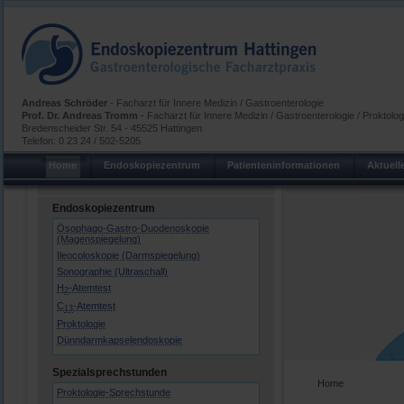
Andreas Schröder
- Facharzt für Innere Medizin / Gastroenterologie
Prof. Dr. Andreas Tromm
- Facharzt für Innere Medizin / Gastroenterologie / Proktolo
Bredenscheider Str. 54 - 45525 Hattingen
Telefon: 0 23 24 / 502-5205
Home
Endoskopiezentrum
Patienteninformationen
Aktuell
Endoskopiezentrum
Ösophago-Gastro-Duodenoskopie
(Magenspiegelung)
Ileocoloskopie (Darmspiegelung)
Sonographie (Ultraschall)
H
-Atemtest
2
C
-Atemtest
13
Proktologie
Dünndarmkapselendoskopie
Spezialsprechstunden
Home
Proktologie-Sprechstunde