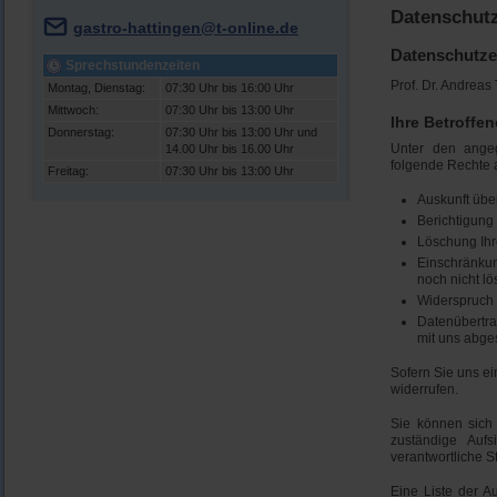
Datenschut
gastro-hattingen@t-online.de
Datenschutze
Sprechstundenzeiten
Prof. Dr. Andrea
Montag, Dienstag:
07:30 Uhr bis 16:00 Uhr
Mittwoch:
07:30 Uhr bis 13:00 Uhr
Ihre Betroffe
Donnerstag:
07:30 Uhr bis 13:00 Uhr und
Unter den angeg
14.00 Uhr bis 16.00 Uhr
folgende Rechte 
Freitag:
07:30 Uhr bis 13:00 Uhr
Auskunft übe
Berichtigung
Löschung Ihr
Einschränkung
noch nicht l
Widerspruch 
Datenübertrag
mit uns abge
Sofern Sie uns ei
widerrufen.
Sie können sich 
zuständige Auf
verantwortliche S
Eine Liste der Au