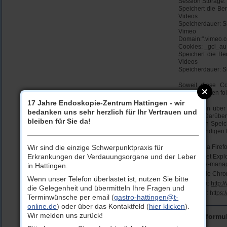
Session Storage: 
Speichert die Be
Videos
Speicherdauer: S
Vimeo
Domain:".vimeo.
Cookies: _gcl_au,
Speichert die Be
Videos
Speicherdauer: S
Soweit diese Co
darüber in den fo
17 Jahre Endoskopie-Zentrum Hattingen - wir
Sie können über
bedanken uns sehr herzlich für Ihr Vertrauen und
löschen. Darüber
bleiben für Sie da!
oder deren Speic
die notwendigen 
Wir sind die einzige Schwerpunktpraxis für
Mozilla Firef
Erkrankungen der Verdauungsorgane und der Leber
Internet Expl
delete-mana
in Hattingen.
Google Chr
Wenn unser Telefon überlastet ist, nutzen Sie bitte
Opera:
http:
die Gelegenheit und übermitteln Ihre Fragen und
Safari:
https
Terminwünsche per email (
gastro-hattingen@t-
online.de
) oder über das Kontaktfeld (
hier klicken
).
Wir melden uns zurück!
Kontaktformu