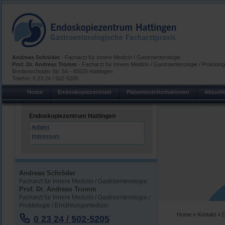
Andreas Schröder
- Facharzt für Innere Medizin / Gastroenterologie
Prof. Dr. Andreas Tromm
- Facharzt für Innere Medizin / Gastroenterologie / Proktolo
Bredenscheider Str. 54 - 45525 Hattingen
Telefon: 0 23 24 / 502-5205
Home
Endoskopiezentrum
Patienteninformationen
Aktuell
Endoskopiezentrum Hattingen
Anfahrt
Impressum
Andreas Schröder
Facharzt für Innere Medizin / Gastroenterologie
Prof. Dr. Andreas Tromm
Facharzt für Innere Medizin / Gastroenterologie /
Proktologie / Ernährungsmedizin
Home
»
Kontakt
» D
0 23 24 / 502-5205