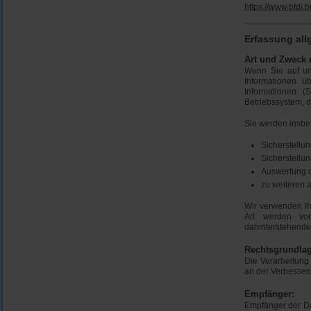
https://www.bfdi.
Erfassung all
Art und Zweck 
Wenn Sie auf uns
Informationen üb
Informationen (
Betriebssystem, d
Sie werden insbe
Sicherstellu
Sicherstellu
Auswertung de
zu weiteren 
Wir verwenden Ih
Art werden von
dahinterstehende
Rechtsgrundlag
Die Verarbeitung 
an der Verbesseru
Empfänger:
Empfänger der Dat