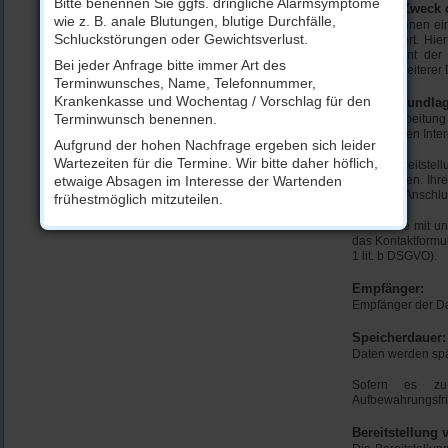
Bitte benennen Sie ggfs. dringliche Alarmsymptome
Art und Zweck 
wie z. B. anale Blutungen, blutige Durchfälle,
Die von Ihnen e
Schluckstörungen oder Gewichtsverlust.
gespeichert. Hie
Diese dient der
Bei jeder Anfrage bitte immer Art des
Angabe weiterer D
Terminwunsches, Name, Telefonnummer,
Krankenkasse und Wochentag / Vorschlag für den
Rechtsgrundlag
Terminwunsch benennen.
Die Verarbeitung
berechtigten Inter
Aufgrund der hohen Nachfrage ergeben sich leider
Wartezeiten für die Termine. Wir bitte daher höflich,
Durch Bereitstel
etwaige Absagen im Interesse der Wartenden
ermöglichen. Ih
mögliche Anschlu
frühestmöglich mitzuteilen.
Sofern Sie mit u
das Kontaktformu
1 lit. b DSGVO).
Empfänger:
Empfänger der Dat
Speicherdauer:
Daten werden spä
Sofern es zu 
Aufbewahrungsfri
Bereitstellung 