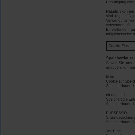
Einwilligung ein
Natürlich können
sind regelmäßig
Verwendung von 
verwenden Sie d
Einstellungen ä
möglicherweise n
Cookie-Einstell
Speicherdauer 
Soweit Sie uns 
erlauben, können
klaro
Cookie zur Speic
Speicherdauer: 1
cb-enabled
Speichert die Ent
Speicherdauer: 1
PHPSESSID
Sitzungscookies 
Speicherdauer: S
YouTube