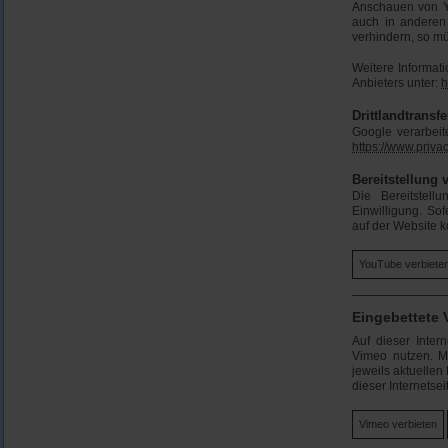
Anschauen von Y
auch in anderen
verhindern, so m
Weitere Informat
Anbieters unter:
h
Drittlandtransfe
Google verarbei
https://www.priv
Bereitstellung 
Die Bereitstell
Einwilligung. So
auf der Website 
YouTube verbiete
Eingebettete
Auf dieser Inter
Vimeo nutzen. M
jeweils aktuelle
dieser Internetsei
Vimeo verbieten