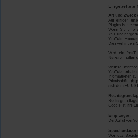
Eingebettete
Art und Zweck 
Auf einigen uns
Plugins ist die 
Wenn Sie eine S
YouTube hergeste
YouTube-Account 
Dies verhindern 
Wird ein YouTub
Nutzerverhalten 
Weitere Informa
YouTube erhalten
Informationen zu
Privatsphäre (
htt
sich dem EU-US P
Rechtsgrundlag
Rechtsgrundlage
Google ist Ihre Ei
Empfänger:
Der Aufruf von Y
Speicherdauer 
Wer das Speiche