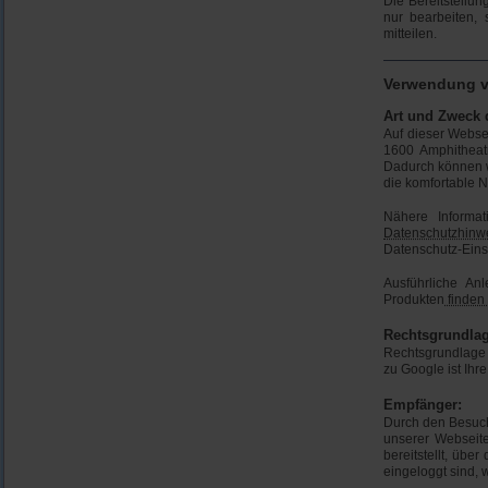
Die Bereitstellun
nur bearbeiten,
mitteilen.
Verwendung 
Art und Zweck 
Auf dieser Webse
1600 Amphitheat
Dadurch können w
die komfortable N
Nähere Informa
Datenschutzhinw
Datenschutz-Eins
Ausführliche A
Produkten
finden 
Rechtsgrundlag
Rechtsgrundlage
zu Google ist Ihre
Empfänger:
Durch den Besuch
unserer Webseit
bereitstellt, übe
eingeloggt sind, 