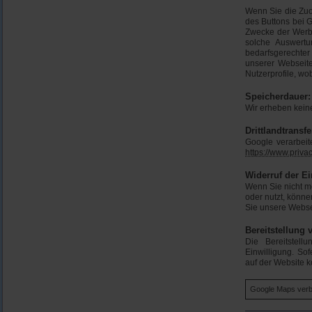
Wenn Sie die Zuo
des Buttons bei G
Zwecke der Werbu
solche Auswertu
bedarfsgerechter
unserer Webseite
Nutzerprofile, w
Speicherdauer:
Wir erheben kein
Drittlandtransfe
Google verarbei
https://www.priv
Widerruf der Ei
Wenn Sie nicht mö
oder nutzt, könne
Sie unsere Websei
Bereitstellung 
Die Bereitstell
Einwilligung. So
auf der Website 
Google Maps verb