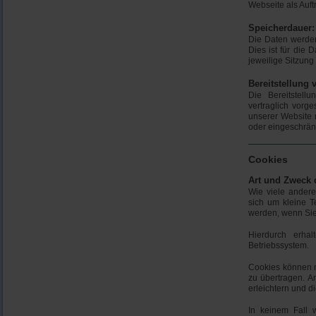
Webseite als Auft
Speicherdauer:
Die Daten werden
Dies ist für die 
jeweilige Sitzung 
Bereitstellung 
Die Bereitstel
vertraglich vorg
unserer Website 
oder eingeschrän
Cookies
Art und Zweck 
Wie viele ander
sich um kleine T
werden, wenn Si
Hierdurch erha
Betriebssystem.
Cookies können n
zu übertragen. A
erleichtern und d
In keinem Fall 