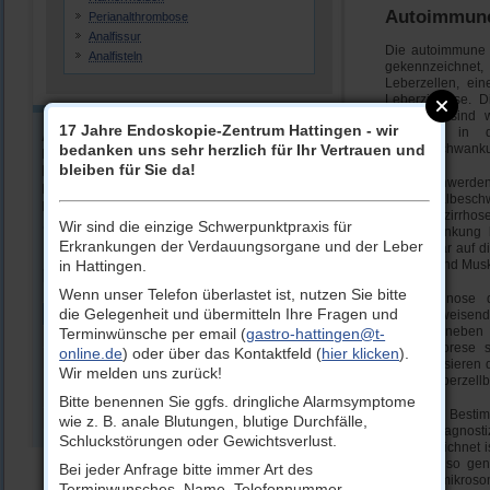
Autoimmune 
Perianalthrombose
Analfissur
Die autoimmune H
Analfisteln
gekennzeichnet
Leberzellen, ei
Leberzirrhose. 
Patienten sind w
17 Jahre Endoskopie-Zentrum Hattingen - wir
Mädchen in d
Andreas Schröder
bedanken uns sehr herzlich für Ihr Vertrauen und
Hormonschwankunge
Facharzt für Innere Medizin / Gastroenterologie
bleiben für Sie da!
Prof. Dr. Andreas Tromm
Die Beschwerden 
Facharzt für Innere Medizin / Gastroenterologie /
Abdominalbeschwe
Proktologie / Ernährungsmedizin
der Leberzirrho
Wir sind die einzige Schwerpunktpraxis für
Die Erkrankung 
0 23 24 / 502-5205
Erkrankungen der Verdauungsorgane und der Leber
unmittelbar auf
in Hattingen.
Gelenk- und Mus
gastro-hattingen@t-online.de
Wenn unser Telefon überlastet ist, nutzen Sie bitte
Die Diagnose d
die Gelegenheit und übermitteln Ihre Fragen und
Sprechstundenzeiten
richtungsweisend
GPT). Daneben b
Terminwünsche per email (
gastro-hattingen@t-
Montag, Dienstag:
07:30 Uhr bis 16:00 Uhr
Elektrophorese 
online.de
) oder über das Kontaktfeld (
hier klicken
).
Mittwoch:
07:30 Uhr bis 13:00 Uhr
charakterisieren 
Wir melden uns zurück!
Donnerstag:
07:30 Uhr bis 13:00 Uhr und
gegen Leberzellbe
14.00 Uhr bis 16.00 Uhr
Bitte benennen Sie ggfs. dringliche Alarmsymptome
Durch die Besti
Freitag:
07:30 Uhr bis 13:00 Uhr
wie z. B. anale Blutungen, blutige Durchfälle,
sicher diagnos
Schluckstörungen oder Gewichtsverlust.
gekennzeichnet is
auch als so gen
Bei jeder Anfrage bitte immer Art des
Nieren-, mikroso
Terminwunsches, Name, Telefonnummer,