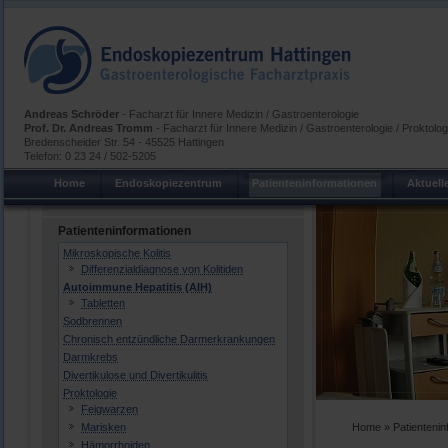
Andreas Schröder
- Facharzt für Innere Medizin / Gastroenterologie
Prof. Dr. Andreas Tromm
- Facharzt für Innere Medizin / Gastroenterologie / Proktolo
Bredenscheider Str. 54 - 45525 Hattingen
Telefon: 0 23 24 / 502-5205
Home
Endoskopiezentrum
Patienteninformationen
Aktuell
Patienteninformationen
Mikroskopische Kolitis
Differenzialdiagnose von Kolitiden
Autoimmune Hepatitis (AIH)
Tabletten
Sodbrennen
Chronisch entzündliche Darmerkrankungen
Darmkrebs
Divertikulose und Divertikulitis
Proktologie
Feigwarzen
Marisken
Home
»
Patientenin
Hämorrhoiden