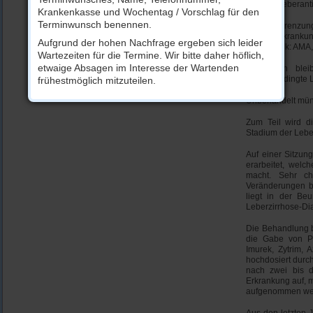
lösliche Leberant
Krankenkasse und Wochentag / Vorschlag für den
Terminwunsch benennen.
In der Abgrenzun
sowie Erkrankun
Aufgrund der hohen Nachfrage ergeben sich leider
(Diagnostik: AMA,
Wartezeiten für die Termine. Wir bitte daher höflich,
etwaige Absagen im Interesse der Wartenden
Schließlich ble
alkoholbedingte 
frühestmöglich mitzuteilen.
Unbehandelt münde
Zum Teil wird d
Stadium der Leber
Auf einer Sitzun
erarbeitet, welc
macht. Sehr ch
Veränderungen b
liegt in der Beu
Leberzirrhose-Dia
Die Behandlung b
die Gabe von Pr
Imurek, Zytrim, 
hochdosiert durch
nach zwei bis d
Erkrankung auf, 
aufgenommen we