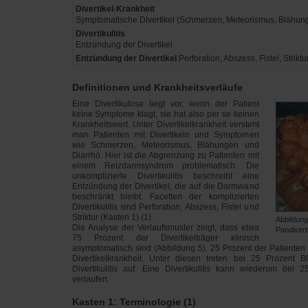
Divertikel-Krankheit
Symptomatische Divertikel (Schmerzen, Meteorismus, Blähung
Divertikulitis
Entzündung der Divertikel
Entzündung der Divertikel
Perforation, Abszess, Fistel, Striktu
Definitionen und Krankheitsverläufe
Eine Divertikulose liegt vor, wenn der Patient
keine Symptome klagt, sie hat also per se keinen
Krankheitswert. Unter Divertikelkrankheit versteht
man Patienten mit Divertikeln und Symptomen
wie Schmerzen, Meteorismus, Blähungen und
Diarrhö. Hier ist die Abgrenzung zu Patienten mit
einem Reizdarmsyndrom problematisch. Die
unkomplizierte Divertikulitis beschreibt eine
Entzündung der Divertikel, die auf die Darmwand
beschränkt bleibt. Facetten der komplizierten
Divertikulitis sind Perforation, Abszess, Fistel und
Striktur (Kasten 1) (1).
Abbildung
Die Analyse der Verlaufsmuster zeigt, dass etwa
Pandivert
75 Prozent der Divertikelträger klinisch
asymptomatisch sind (Abbildung 5). 25 Prozent der Patiente
Divertikelkrankheit. Unter diesen treten bei 25 Prozent
Divertikulitis auf. Eine Divertikulitis kann wiederum bei 
verlaufen.
Kasten 1: Terminologie (1)