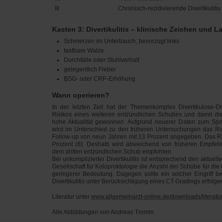
III
Chronisch-rezidivierende Divertikulitis
Kasten 3: Divertikulitis – klinische Zeichen und L
Schmerzen im Unterbauch, bevorzugt links
tastbare Walze
Durchfälle oder Stuhlverhalt
gelegentlich Fieber
BSG- oder CRP-Erhöhung
Wann operieren?
In der letzten Zeit hat der Themenkomplex Divertikulose-Di
Risikos eines weiteren entzündlichen Schubes und damit di
hohe Aktualität gewonnen. Aufgrund neuerer Daten zum Spont
wird im Unterschied zu den früheren Untersuchungen das Ris
Follow-up von neun Jahren mit 13 Prozent angegeben. Das Risi
Prozent (6). Deshalb wird abweichend von früheren Empfehl
dem dritten entzündlichen Schub empfohlen.
Bei unkomplizierter Divertikulitis ist entsprechend den aktu
Gesellschaft für Koloproktologie die Anzahl der Schübe für die 
geringerer Bedeutung. Dagegen sollte ein solcher Eingriff b
Divertikulitis unter Berücksichtigung eines CT-Gradings erfolgen
Literatur unter
www.allgemeinarzt-online.de/downloads/literaturl
Alle Abbildungen von Andreas Tromm.