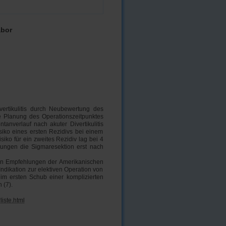
abor
vertikulitis durch Neubewertung des
e Planung des Operationszeitpunktes
anverlauf nach akuter Divertikulitis
iko eines ersten Rezidivs bei einem
ko für ein zweites Rezidiv lag bei 4
ungen die Sigmaresektion erst nach
ellen Empfehlungen der Amerikanischen
Indikation zur elektiven Operation von
eim ersten Schub einer komplizierten
 (7).
iste.html