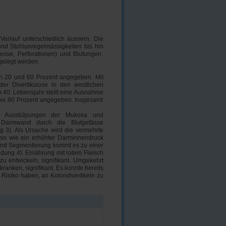
erlauf unterschiedlich äussern. Die
nd Stuhlunregelmässigkeiten bis hin
esse, Perforationen) und Blutungen.
gelegt werden.
hen 20 und 60 Prozent angegeben. Mit
r Divertikulose in den westlichen
em 40. Lebensjahr stellt eine Ausnahme
0 bis 80 Prozent angegeben. Insgesamt
kel Ausstülpungen der Mukosa und
 Darmwand durch die Blutgefässe
g 3). Als Ursache wird die vermehrte
so wie ein erhöhter Darminnendruck
nd Segmentierung kommt es zu einer
ung 4). Ernährung mit rotem Fleisch
zu entwickeln, signifikant. Umgekehrt
kranken, signifikant. Es konnte bereits
s Risiko haben, an Kolondivertikeln zu