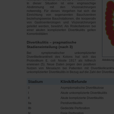
In dieser Situation ist eine engmaschige
Abstimmung mit den Viszeralchirurgen
notwendig. Für dieses Vorgehen hat sich die
Einrichtung von sogenannten Bauchzentren
beziehungsweise Bauchstationen, die kooperativ
von Gastroenterologen und Viszeralchirurgen
geleitet werden, bewährt. Als Risikofaktoren bei
einer akuten komplizierten Divertikulitis gelten
Komorbiditäten
Divertikulitis – pragmatische
Stadieneinteilung (nach 3)
Bei symptomatischer unkomplizierter
Divertikelkrankheit des Kolons hat sich das
Abbildung 
Probiotikum E. coli Nissle 1917 als hilfreich
erwiesen (5). Neue Daten zeigen den positiven
Nutzen von Mesalazin bei Patienten mit Divertikelkrankh
unkomplizierter Divertikulitis in Bezug auf die Zahl der Divertikul
Stadium
Klinik/Befunde
0
Asymptomatische Divertikulose
I
Akute unkomplizierte Divertikulitis
II
Akute komplizierte Divertikulitis
IIa
Peridivertikulitis
IIb
Gedeckte Perforation
IIc
Freie Perforation