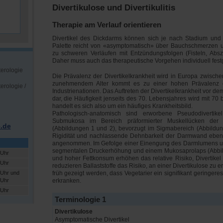
Divertikulose und Divertikulitis
Therapie am Verlauf orientieren
Divertikel des Dickdarms können sich je nach Stadium und V
Palette reicht von «asymptomatisch» über Bauchschmerzen u
zu schweren Verläufen mit Entzündungsfolgen (Fisteln, Absz
Daher muss auch das therapeutische Vorgehen individuell fest
terologie
Die Prävalenz der Divertikelkrankheit wird in Europa zwisc
zunehmendem Alter kommt es zu einer hohen Prävalenz de
erologie /
Industrienationen. Das Auftreten der Divertikelkrankheit vor d
dar, die Häufigkeit jenseits des 70. Lebensjahres wird mit 7
handelt es sich also um ein häufiges Krankheitsbild.
Pathologisch-anatomisch sind erworbene Pseudodiverti
Submukosa im Bereich präformierter Muskellücken der
.de
(Abbildungen 1 und 2), bevorzugt im Sigmabereich (Abbildun
Rigidität und nachlassende Dehnbarkeit der Darmwand eben
angenommen. Im Gefolge einer Einengung des Darmlumens u
segmentalen Druckerhöhung und einem Mukosaprolaps (Abbild
 Uhr
und hoher Fettkonsum erhöhen das relative Risiko, Divertikel 
 Uhr
reduzieren Ballaststoffe das Risiko, an einer Divertikulose zu er
 Uhr und
früh gezeigt werden, dass Vegetarier ein signifikant geringere
 Uhr
erkranken.
 Uhr
Terminologie 1
Divertikulose
Asymptomatische Divertikel