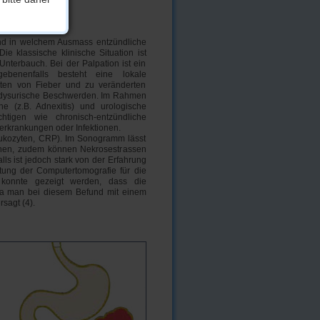
 und in welchem Ausmass entzündliche
e klassische klinische Situation ist
Unterbauch. Bei der Palpation ist ein
ebenenfalls besteht eine lokale
ten von Fieber und zu veränderten
r dysurische Beschwerden. Im Rahmen
he (z.B. Adnexitis) und urologische
htigen wie chronisch-entzündliche
rkrankungen oder Infektionen.
eukozyten, CRP). Im Sonogramm lässt
nnen, zudem können Nekrosestrassen
alls ist jedoch stark von der Erfahrung
utung der Computertomografie für die
s konnte gezeigt werden, dass die
da man bei diesem Befund mit einem
sagt (4).