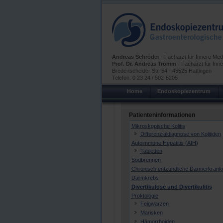
Andreas Schröder
- Facharzt für Innere Medi
Prof. Dr. Andreas Tromm
- Facharzt für Inne
Bredenscheider Str. 54 - 45525 Hattingen
Telefon: 0 23 24 / 502-5205
Home
Endoskopiezentrum
Patienteninformationen
Mikroskopische Kolitis
Differenzialdiagnose von Kolitiden
Autoimmune Hepatitis (AIH)
Tabletten
Sodbrennen
Chronisch entzündliche Darmerkran
Darmkrebs
Divertikulose und Divertikulitis
Proktologie
Feigwarzen
Marisken
Hämorrhoiden