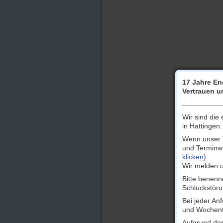
17 Jahre En
Vertrauen un
Wir sind die
in Hattingen.
Wenn unser T
und Terminw
klicken
).
Wir melden u
Bitte benenn
Schluckstöru
Bei jeder An
und Wochent
Aufgrund der