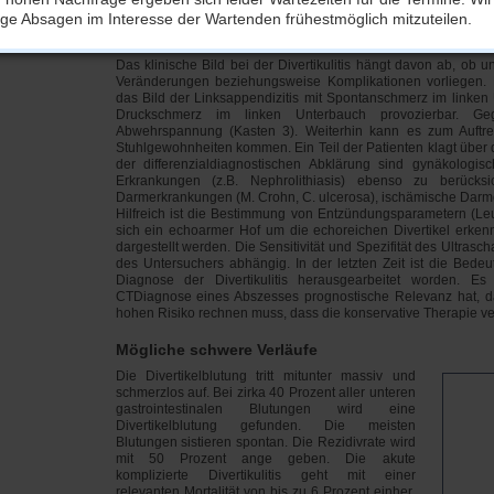
operativ zu intervenieren.
aige Absagen im Interesse der Wartenden frühestmöglich mitzuteilen.
Symptome und Befunde
Das klinische Bild bei der Divertikulitis hängt davon ab, ob
Veränderungen beziehungsweise Komplikationen vorliegen. Di
das Bild der Linksappendizitis mit Spontanschmerz im linken 
Druckschmerz im linken Unterbauch provozierbar. Geg
Abwehrspannung (Kasten 3). Weiterhin kann es zum Auftre
Stuhlgewohnheiten kommen. Ein Teil der Patienten klagt übe
der differenzialdiagnostischen Abklärung sind gynäkologisc
Erkrankungen (z.B. Nephrolithiasis) ebenso zu berücksic
Darmerkrankungen (M. Crohn, C. ulcerosa), ischämische Darme
Hilfreich ist die Bestimmung von Entzündungsparametern (L
sich ein echoarmer Hof um die echoreichen Divertikel erke
dargestellt werden. Die Sensitivität und Spezifität des Ultrasch
des Untersuchers abhängig. In der letzten Zeit ist die Bede
Diagnose der Divertikulitis herausgearbeitet worden. E
CTDiagnose eines Abszesses prognostische Relevanz hat, 
hohen Risiko rechnen muss, dass die konservative Therapie ver
Mögliche schwere Verläufe
Die Divertikelblutung tritt mitunter massiv und
schmerzlos auf. Bei zirka 40 Prozent aller unteren
gastrointestinalen Blutungen wird eine
Divertikelblutung gefunden. Die meisten
Blutungen sistieren spontan. Die Rezidivrate wird
mit 50 Prozent ange geben. Die akute
komplizierte Divertikulitis geht mit einer
relevanten Mortalität von bis zu 6 Prozent einher.