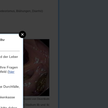
Meteorismus, Blähungen, Diarrhö)
Ihr
nd der Leber
 Ihre Fragen
feld (
hier
e Durchfälle,
ankenkasse
 2: Endoskopischer Aspekt von Divertikeln
mein akzeptiert, im Stadium IIb und IIc
bitte daher